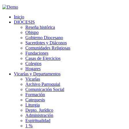
Inicio
DIÓCESIS
Reseña histórica
Obispo
Gobierno Diocesano
Sacerdotes y Diáconos
Comunidades Religiosas
Fundaciones
Casas de Ejercicios
Colegios
Hogares
Vicarías y Departamentos
Vicarías
Archivo Parroquial
Comunicación Social
Formación
Catequesis
Liturgia
Depto. Jurídico
Administración
Espiritualidad
1 %