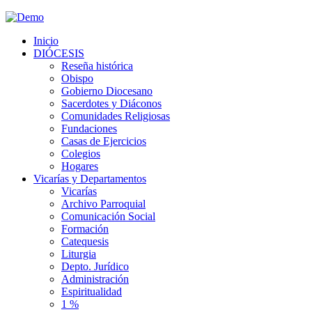
Inicio
DIÓCESIS
Reseña histórica
Obispo
Gobierno Diocesano
Sacerdotes y Diáconos
Comunidades Religiosas
Fundaciones
Casas de Ejercicios
Colegios
Hogares
Vicarías y Departamentos
Vicarías
Archivo Parroquial
Comunicación Social
Formación
Catequesis
Liturgia
Depto. Jurídico
Administración
Espiritualidad
1 %