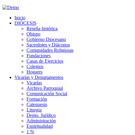
Inicio
DIÓCESIS
Reseña histórica
Obispo
Gobierno Diocesano
Sacerdotes y Diáconos
Comunidades Religiosas
Fundaciones
Casas de Ejercicios
Colegios
Hogares
Vicarías y Departamentos
Vicarías
Archivo Parroquial
Comunicación Social
Formación
Catequesis
Liturgia
Depto. Jurídico
Administración
Espiritualidad
1 %