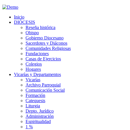
Inicio
DIÓCESIS
Reseña histórica
Obispo
Gobierno Diocesano
Sacerdotes y Diáconos
Comunidades Religiosas
Fundaciones
Casas de Ejercicios
Colegios
Hogares
Vicarías y Departamentos
Vicarías
Archivo Parroquial
Comunicación Social
Formación
Catequesis
Liturgia
Depto. Jurídico
Administración
Espiritualidad
1 %