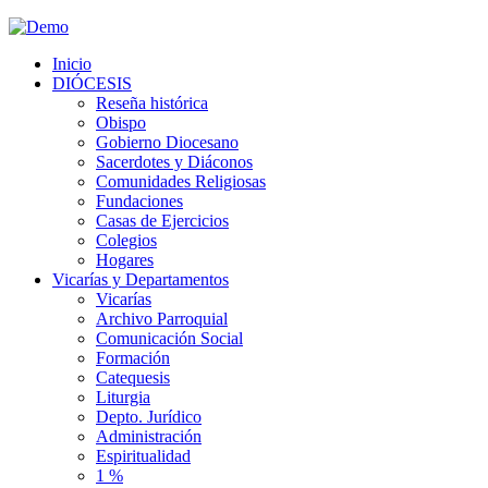
Inicio
DIÓCESIS
Reseña histórica
Obispo
Gobierno Diocesano
Sacerdotes y Diáconos
Comunidades Religiosas
Fundaciones
Casas de Ejercicios
Colegios
Hogares
Vicarías y Departamentos
Vicarías
Archivo Parroquial
Comunicación Social
Formación
Catequesis
Liturgia
Depto. Jurídico
Administración
Espiritualidad
1 %