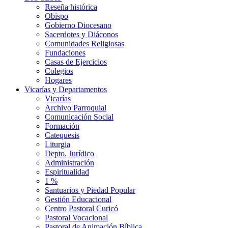
Reseña histórica
Obispo
Gobierno Diocesano
Sacerdotes y Diáconos
Comunidades Religiosas
Fundaciones
Casas de Ejercicios
Colegios
Hogares
Vicarías y Departamentos
Vicarías
Archivo Parroquial
Comunicación Social
Formación
Catequesis
Liturgia
Depto. Jurídico
Administración
Espiritualidad
1 %
Santuarios y Piedad Popular
Gestión Educacional
Centro Pastoral Curicó
Pastoral Vocacional
Pastoral de Animación Bíblica