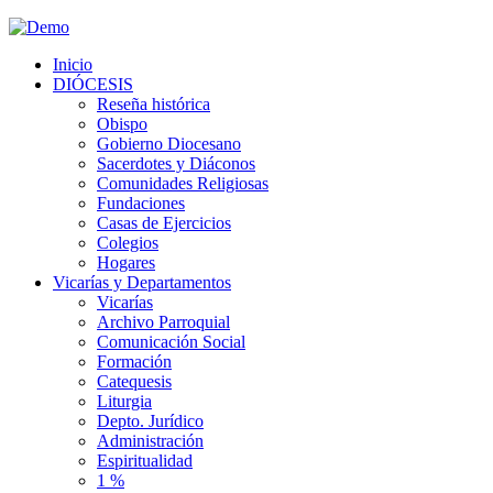
Inicio
DIÓCESIS
Reseña histórica
Obispo
Gobierno Diocesano
Sacerdotes y Diáconos
Comunidades Religiosas
Fundaciones
Casas de Ejercicios
Colegios
Hogares
Vicarías y Departamentos
Vicarías
Archivo Parroquial
Comunicación Social
Formación
Catequesis
Liturgia
Depto. Jurídico
Administración
Espiritualidad
1 %