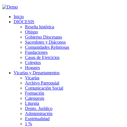
Inicio
DIÓCESIS
Reseña histórica
Obispo
Gobierno Diocesano
Sacerdotes y Diáconos
Comunidades Religiosas
Fundaciones
Casas de Ejercicios
Colegios
Hogares
Vicarías y Departamentos
Vicarías
Archivo Parroquial
Comunicación Social
Formación
Catequesis
Liturgia
Depto. Jurídico
Administración
Espiritualidad
1 %