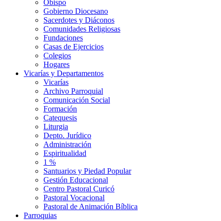
Obispo
Gobierno Diocesano
Sacerdotes y Diáconos
Comunidades Religiosas
Fundaciones
Casas de Ejercicios
Colegios
Hogares
Vicarías y Departamentos
Vicarías
Archivo Parroquial
Comunicación Social
Formación
Catequesis
Liturgia
Depto. Jurídico
Administración
Espiritualidad
1 %
Santuarios y Piedad Popular
Gestión Educacional
Centro Pastoral Curicó
Pastoral Vocacional
Pastoral de Animación Bíblica
Parroquias