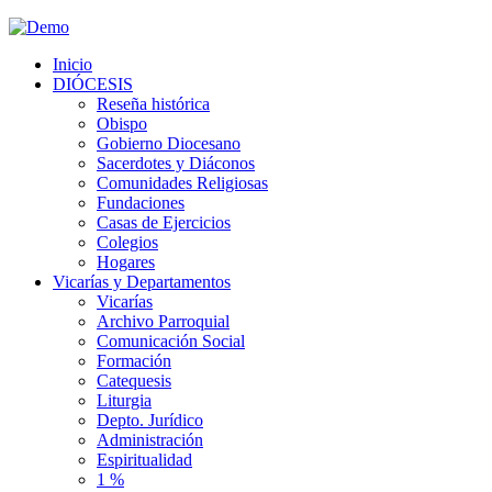
Inicio
DIÓCESIS
Reseña histórica
Obispo
Gobierno Diocesano
Sacerdotes y Diáconos
Comunidades Religiosas
Fundaciones
Casas de Ejercicios
Colegios
Hogares
Vicarías y Departamentos
Vicarías
Archivo Parroquial
Comunicación Social
Formación
Catequesis
Liturgia
Depto. Jurídico
Administración
Espiritualidad
1 %