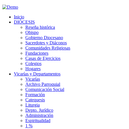
Inicio
DIÓCESIS
Reseña histórica
Obispo
Gobierno Diocesano
Sacerdotes y Diáconos
Comunidades Religiosas
Fundaciones
Casas de Ejercicios
Colegios
Hogares
Vicarías y Departamentos
Vicarías
Archivo Parroquial
Comunicación Social
Formación
Catequesis
Liturgia
Depto. Jurídico
Administración
Espiritualidad
1 %