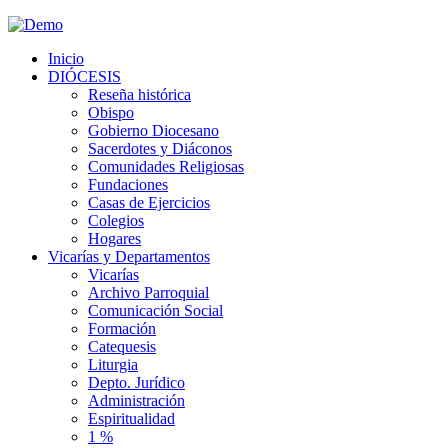
Inicio
DIÓCESIS
Reseña histórica
Obispo
Gobierno Diocesano
Sacerdotes y Diáconos
Comunidades Religiosas
Fundaciones
Casas de Ejercicios
Colegios
Hogares
Vicarías y Departamentos
Vicarías
Archivo Parroquial
Comunicación Social
Formación
Catequesis
Liturgia
Depto. Jurídico
Administración
Espiritualidad
1 %