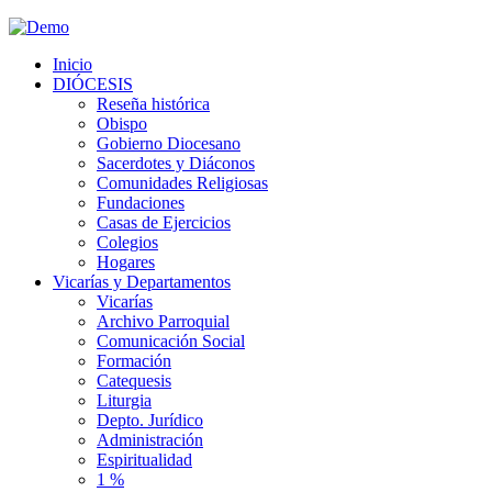
Inicio
DIÓCESIS
Reseña histórica
Obispo
Gobierno Diocesano
Sacerdotes y Diáconos
Comunidades Religiosas
Fundaciones
Casas de Ejercicios
Colegios
Hogares
Vicarías y Departamentos
Vicarías
Archivo Parroquial
Comunicación Social
Formación
Catequesis
Liturgia
Depto. Jurídico
Administración
Espiritualidad
1 %