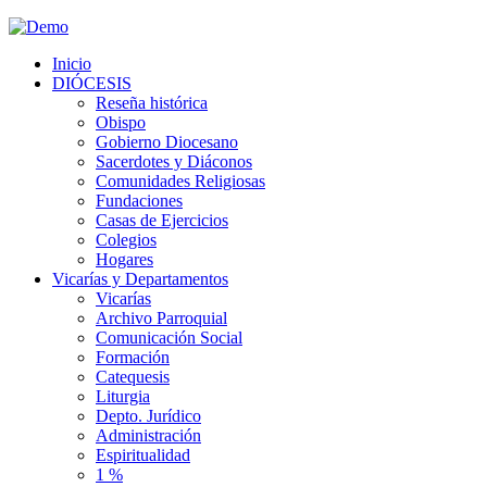
Inicio
DIÓCESIS
Reseña histórica
Obispo
Gobierno Diocesano
Sacerdotes y Diáconos
Comunidades Religiosas
Fundaciones
Casas de Ejercicios
Colegios
Hogares
Vicarías y Departamentos
Vicarías
Archivo Parroquial
Comunicación Social
Formación
Catequesis
Liturgia
Depto. Jurídico
Administración
Espiritualidad
1 %