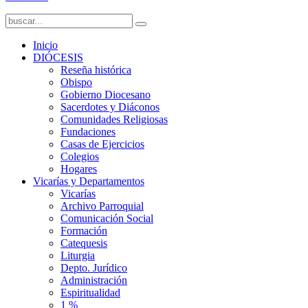
Inicio
DIÓCESIS
Reseña histórica
Obispo
Gobierno Diocesano
Sacerdotes y Diáconos
Comunidades Religiosas
Fundaciones
Casas de Ejercicios
Colegios
Hogares
Vicarías y Departamentos
Vicarías
Archivo Parroquial
Comunicación Social
Formación
Catequesis
Liturgia
Depto. Jurídico
Administración
Espiritualidad
1 %