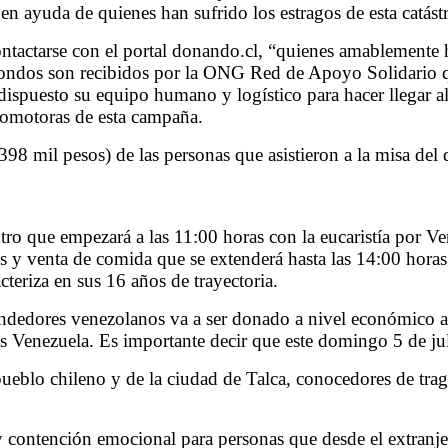
en ayuda de quienes han sufrido los estragos de esta catástr
ontactarse con el portal donando.cl, “quienes amablemente
 fondos son recibidos por la ONG Red de Apoyo Solidario qu
a dispuesto su equipo humano y logístico para hacer llegar 
promotoras de esta campaña.
398 mil pesos) de las personas que asistieron a la misa del
tro que empezará a las 11:00 horas con la eucaristía por V
res y venta de comida que se extenderá hasta las 14:00 hor
teriza en sus 16 años de trayectoria.
ndedores venezolanos va a ser donado a nivel económico a
as Venezuela. Es importante decir que este domingo 5 de jul
pueblo chileno y de la ciudad de Talca, conocedores de tra
 contención emocional para personas que desde el extranjero