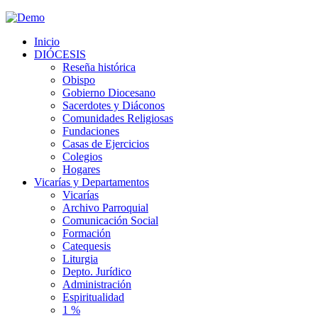
Inicio
DIÓCESIS
Reseña histórica
Obispo
Gobierno Diocesano
Sacerdotes y Diáconos
Comunidades Religiosas
Fundaciones
Casas de Ejercicios
Colegios
Hogares
Vicarías y Departamentos
Vicarías
Archivo Parroquial
Comunicación Social
Formación
Catequesis
Liturgia
Depto. Jurídico
Administración
Espiritualidad
1 %