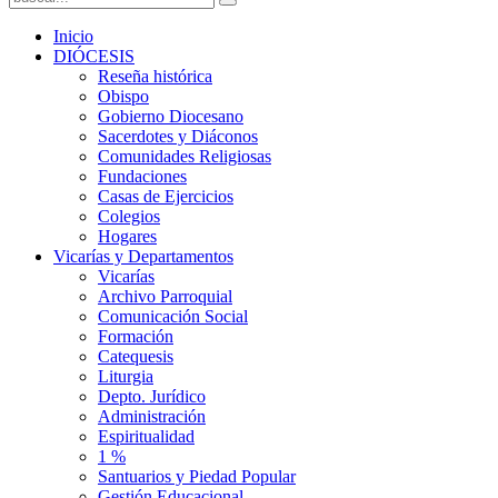
Inicio
DIÓCESIS
Reseña histórica
Obispo
Gobierno Diocesano
Sacerdotes y Diáconos
Comunidades Religiosas
Fundaciones
Casas de Ejercicios
Colegios
Hogares
Vicarías y Departamentos
Vicarías
Archivo Parroquial
Comunicación Social
Formación
Catequesis
Liturgia
Depto. Jurídico
Administración
Espiritualidad
1 %
Santuarios y Piedad Popular
Gestión Educacional