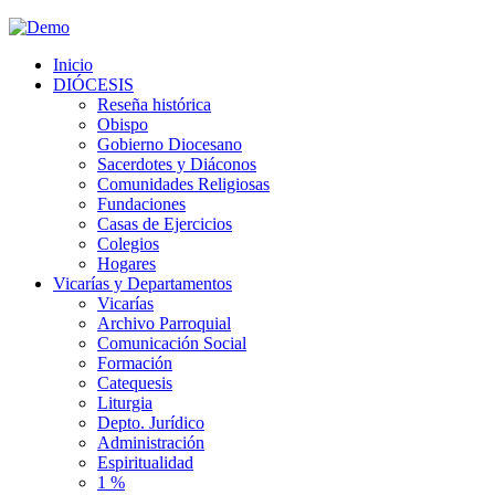
Inicio
DIÓCESIS
Reseña histórica
Obispo
Gobierno Diocesano
Sacerdotes y Diáconos
Comunidades Religiosas
Fundaciones
Casas de Ejercicios
Colegios
Hogares
Vicarías y Departamentos
Vicarías
Archivo Parroquial
Comunicación Social
Formación
Catequesis
Liturgia
Depto. Jurídico
Administración
Espiritualidad
1 %