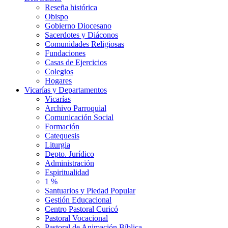
Reseña histórica
Obispo
Gobierno Diocesano
Sacerdotes y Diáconos
Comunidades Religiosas
Fundaciones
Casas de Ejercicios
Colegios
Hogares
Vicarías y Departamentos
Vicarías
Archivo Parroquial
Comunicación Social
Formación
Catequesis
Liturgia
Depto. Jurídico
Administración
Espiritualidad
1 %
Santuarios y Piedad Popular
Gestión Educacional
Centro Pastoral Curicó
Pastoral Vocacional
Pastoral de Animación Bíblica