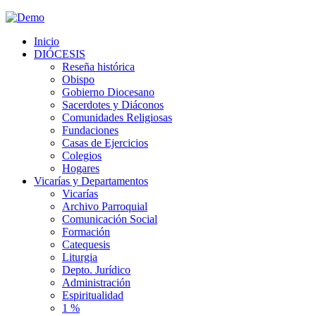
Inicio
DIÓCESIS
Reseña histórica
Obispo
Gobierno Diocesano
Sacerdotes y Diáconos
Comunidades Religiosas
Fundaciones
Casas de Ejercicios
Colegios
Hogares
Vicarías y Departamentos
Vicarías
Archivo Parroquial
Comunicación Social
Formación
Catequesis
Liturgia
Depto. Jurídico
Administración
Espiritualidad
1 %