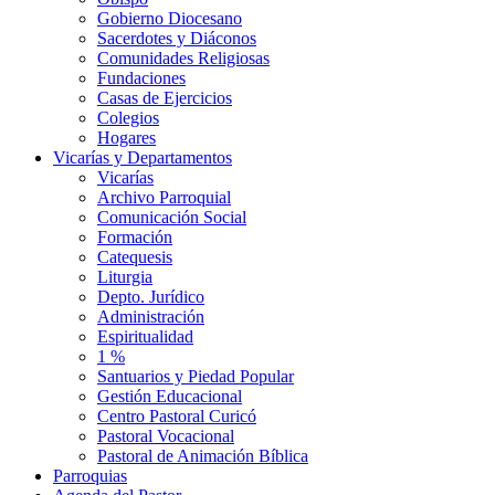
Gobierno Diocesano
Sacerdotes y Diáconos
Comunidades Religiosas
Fundaciones
Casas de Ejercicios
Colegios
Hogares
Vicarías y Departamentos
Vicarías
Archivo Parroquial
Comunicación Social
Formación
Catequesis
Liturgia
Depto. Jurídico
Administración
Espiritualidad
1 %
Santuarios y Piedad Popular
Gestión Educacional
Centro Pastoral Curicó
Pastoral Vocacional
Pastoral de Animación Bíblica
Parroquias