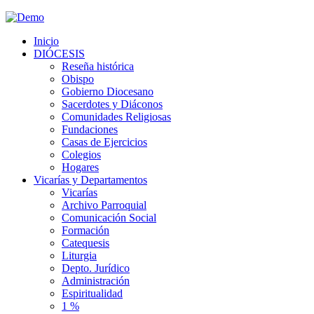
Inicio
DIÓCESIS
Reseña histórica
Obispo
Gobierno Diocesano
Sacerdotes y Diáconos
Comunidades Religiosas
Fundaciones
Casas de Ejercicios
Colegios
Hogares
Vicarías y Departamentos
Vicarías
Archivo Parroquial
Comunicación Social
Formación
Catequesis
Liturgia
Depto. Jurídico
Administración
Espiritualidad
1 %